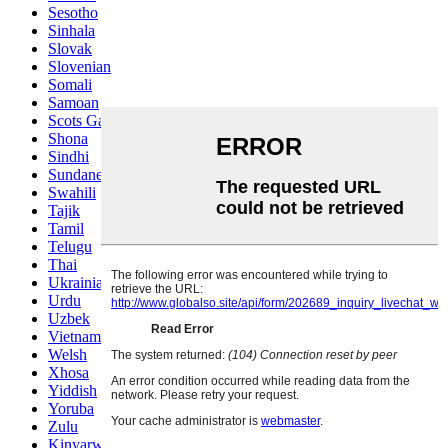
Sesotho
Sinhala
Slovak
Slovenian
Somali
Samoan
Scots Gaelic
Shona
Sindhi
Sundanese
Swahili
Tajik
Tamil
Telugu
Thai
Ukrainian
Urdu
Uzbek
Vietnamese
Welsh
Xhosa
Yiddish
Yoruba
Zulu
Kinyarwanda