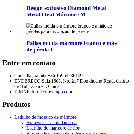
Design exclusivo Diamond Metal
Metal Oval Mármore M ...
Pallas molda mármore branco e mãe
de pérola t ...
Entre em contato
Consulta gratuita
+86 15959236109
ENDEREÇO
Sala 1608, No. 217 Donghuang Road, distrito
de Huli, Xiamen, China
E-MAIL
info@xmwanpo.com
Produtos
Ladrilho de mosaico de mármore
Arabesco lasca de lanterna
Ladrilho de mármore de flor
Azulejo de mosaico de folhas de mármore