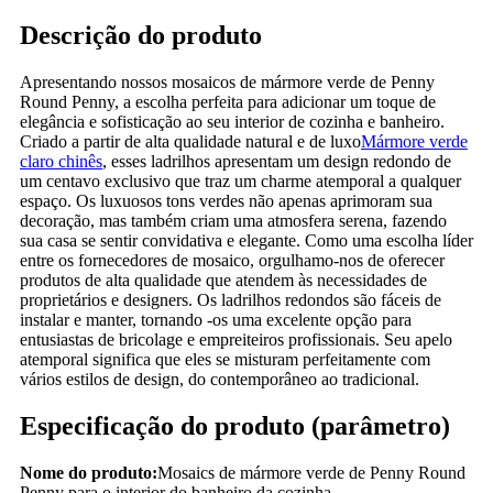
Descrição do produto
Apresentando nossos mosaicos de mármore verde de Penny
Round Penny, a escolha perfeita para adicionar um toque de
elegância e sofisticação ao seu interior de cozinha e banheiro.
Criado a partir de alta qualidade natural e de luxo
Mármore verde
claro chinês
, esses ladrilhos apresentam um design redondo de
um centavo exclusivo que traz um charme atemporal a qualquer
espaço. Os luxuosos tons verdes não apenas aprimoram sua
decoração, mas também criam uma atmosfera serena, fazendo
sua casa se sentir convidativa e elegante. Como uma escolha líder
entre os fornecedores de mosaico, orgulhamo-nos de oferecer
produtos de alta qualidade que atendem às necessidades de
proprietários e designers. Os ladrilhos redondos são fáceis de
instalar e manter, tornando -os uma excelente opção para
entusiastas de bricolage e empreiteiros profissionais. Seu apelo
atemporal significa que eles se misturam perfeitamente com
vários estilos de design, do contemporâneo ao tradicional.
Especificação do produto (parâmetro)
Nome do produto:
Mosaics de mármore verde de Penny Round
Penny para o interior do banheiro da cozinha