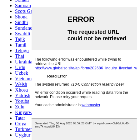
Samoan
Scots Gaelic
Shona
Sindhi
Sundanese
Swahili
Tajik
Tamil
Telugu
Thai
Ukrainian
Urdu
Uzbek
Vietnamese
Welsh
Xhosa
Yiddish
Yoruba
Zulu
Kinyarwanda
Tatar
Oriya
Turkmen
Uyghur