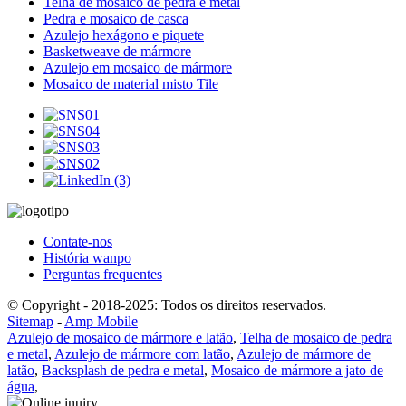
Telha de mosaico de pedra e metal
Pedra e mosaico de casca
Azulejo hexágono e piquete
Basketweave de mármore
Azulejo em mosaico de mármore
Mosaico de material misto Tile
Contate-nos
História wanpo
Perguntas frequentes
© Copyright - 2018-2025: Todos os direitos reservados.
Sitemap
-
Amp Mobile
Azulejo de mosaico de mármore e latão
,
Telha de mosaico de pedra
e metal
,
Azulejo de mármore com latão
,
Azulejo de mármore de
latão
,
Backsplash de pedra e metal
,
Mosaico de mármore a jato de
água
,