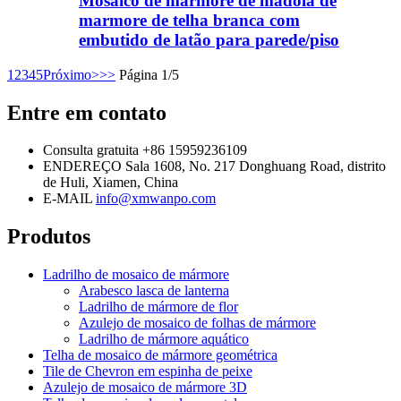
Mosaico de mármore de mádola de
marmore de telha branca com
embutido de latão para parede/piso
1
2
3
4
5
Próximo>
>>
Página 1/5
Entre em contato
Consulta gratuita
+86 15959236109
ENDEREÇO
Sala 1608, No. 217 Donghuang Road, distrito
de Huli, Xiamen, China
E-MAIL
info@xmwanpo.com
Produtos
Ladrilho de mosaico de mármore
Arabesco lasca de lanterna
Ladrilho de mármore de flor
Azulejo de mosaico de folhas de mármore
Ladrilho de mármore aquático
Telha de mosaico de mármore geométrica
Tile de Chevron em espinha de peixe
Azulejo de mosaico de mármore 3D