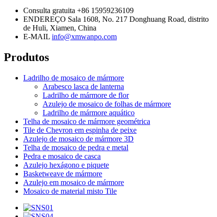
Consulta gratuita
+86 15959236109
ENDEREÇO
Sala 1608, No. 217 Donghuang Road, distrito
de Huli, Xiamen, China
E-MAIL
info@xmwanpo.com
Produtos
Ladrilho de mosaico de mármore
Arabesco lasca de lanterna
Ladrilho de mármore de flor
Azulejo de mosaico de folhas de mármore
Ladrilho de mármore aquático
Telha de mosaico de mármore geométrica
Tile de Chevron em espinha de peixe
Azulejo de mosaico de mármore 3D
Telha de mosaico de pedra e metal
Pedra e mosaico de casca
Azulejo hexágono e piquete
Basketweave de mármore
Azulejo em mosaico de mármore
Mosaico de material misto Tile