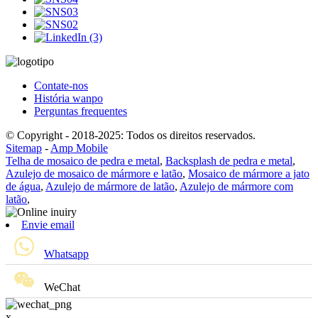
Contate-nos
História wanpo
Perguntas frequentes
© Copyright - 2018-2025: Todos os direitos reservados.
Sitemap
-
Amp Mobile
Telha de mosaico de pedra e metal
,
Backsplash de pedra e metal
,
Azulejo de mosaico de mármore e latão
,
Mosaico de mármore a jato
de água
,
Azulejo de mármore de latão
,
Azulejo de mármore com
latão
,
Envie email
Whatsapp
WeChat
x