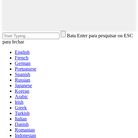
Bata Enter para pesquisar ou ESC
para fechar
English
French
German
Portuguese
Spanish
Russian
Japanese
Korean
Arabic
Irish
Greek
Turkish
Italian
Danish
Romanian
Indonesian