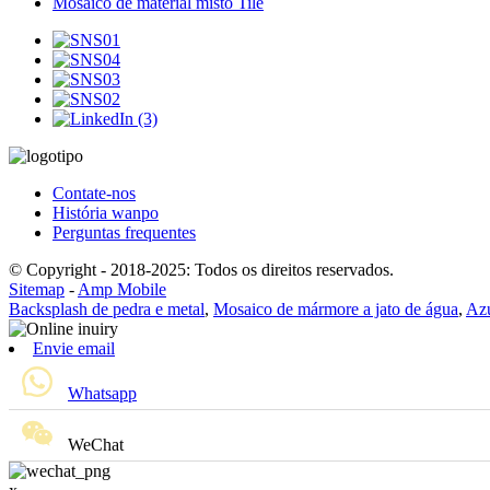
Mosaico de material misto Tile
Contate-nos
História wanpo
Perguntas frequentes
© Copyright - 2018-2025: Todos os direitos reservados.
Sitemap
-
Amp Mobile
Backsplash de pedra e metal
,
Mosaico de mármore a jato de água
,
Azu
Envie email
Whatsapp
WeChat