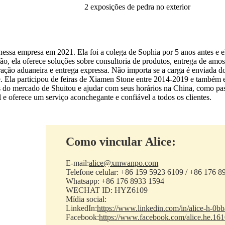
2 exposições de pedra no exterior
essa empresa em 2021. Ela foi a colega de Sophia por 5 anos antes e 
o, ela oferece soluções sobre consultoria de produtos, entrega de amos
eração aduaneira e entrega expressa. Não importa se a carga é enviad
de. Ela participou de feiras de Xiamen Stone entre 2014-2019 e també
as do mercado de Shuitou e ajudar com seus horários na China, como pa
 oferece um serviço aconchegante e confiável a todos os clientes.
Como vincular Alice:
E-mail:
alice@xmwanpo.com
Telefone celular: +86 159 5923 6109 / +86 176 
Whatsapp: +86 176 8933 1594
WECHAT ID: HYZ6109
Mídia social:
LinkedIn:
https://www.linkedin.com/in/alice-h-0b
Facebook:
https://www.facebook.com/alice.he.16