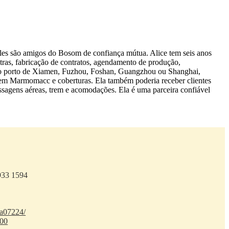
eles são amigos do Bosom de confiança mútua. Alice tem seis anos
tras, fabricação de contratos, agendamento de produção,
a do porto de Xiamen, Fuzhou, Foshan, Guangzhou ou Shanghai,
m em Marmomacc e coberturas. Ela também poderia receber clientes
ssagens aéreas, trem e acomodações. Ela é uma parceira confiável
8933 1594
ba07224/
100