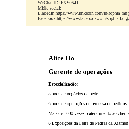
WeChat ID: FXS0541
Mídia social:
LinkedIn:
https://www.linkedin.com/in/sophia-fan
Facebook:
https://www.facebook.com/sophia.fang
Alice Ho
Gerente de operações
Especialização:
8 anos de negócios de pedra
6 anos de operações de remessa de pedidos
Mais de 1000 vezes o atendimento ao client
6 Exposições da Feira de Pedras da Xiamen