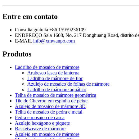
Entre em contato
Consulta gratuita
+86 15959236109
ENDEREÇO
Sala 1608, No. 217 Donghuang Road, distrito d
E-MAIL
info@xmwanpo.com
Produtos
Ladrilho de mosaico de mármore
Arabesco lasca de lanterna
Ladrilho de mármore de flor
Azulejo de mosaico de folhas de mármore
Ladrilho de mármore aquático
Telha de mosaico de mármore geométrica
Tile de Chevron em espinha de peixe
Azulejo de mosaico de mármore 3D
Telha de mosaico de pedra e metal
Pedra e mosaico de casca
Azulejo hexágono e piquete
Basketweave de mármore
Azulejo em mosaico de mármore