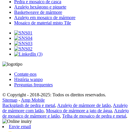
Pedra e mosaico de casca
Azulejo hexágono e piquete
Basketweave de mármore
Azulejo em mosaico de mármore
Mosaico de material misto Tile
Contate-nos
História wanpo
Perguntas frequentes
© Copyright - 2018-2025: Todos os direitos reservados.
Sitemap
-
Amp Mobile
Backsplash de pedra e metal
,
Azulejo de mármore de latão
,
Azulejo
de mármore com latão
,
Mosaico de mármore a jato de água
,
Azulejo
de mosaico de mármore e latão
,
Telha de mosaico de pedra e metal
,
Envie email