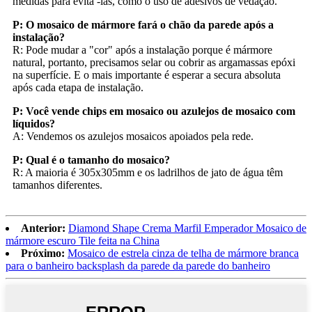
medidas para evitá -las, como o uso de adesivos de vedação.
P: O mosaico de mármore fará o chão da parede após a
instalação?
R: Pode mudar a "cor" após a instalação porque é mármore
natural, portanto, precisamos selar ou cobrir as argamassas epóxi
na superfície. E o mais importante é esperar a secura absoluta
após cada etapa de instalação.
P: Você vende chips em mosaico ou azulejos de mosaico com
líquidos?
A: Vendemos os azulejos mosaicos apoiados pela rede.
P: Qual é o tamanho do mosaico?
R: A maioria é 305x305mm e os ladrilhos de jato de água têm
tamanhos diferentes.
Anterior:
Diamond Shape Crema Marfil Emperador Mosaico de
mármore escuro Tile feita na China
Próximo:
Mosaico de estrela cinza de telha de mármore branca
para o banheiro backsplash da parede da parede do banheiro