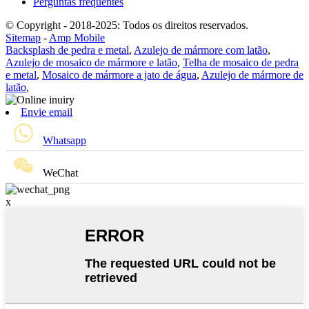
Perguntas frequentes
© Copyright - 2018-2025: Todos os direitos reservados.
Sitemap
-
Amp Mobile
Backsplash de pedra e metal
,
Azulejo de mármore com latão
,
Azulejo de mosaico de mármore e latão
,
Telha de mosaico de pedra
e metal
,
Mosaico de mármore a jato de água
,
Azulejo de mármore de
latão
,
Envie email
Whatsapp
WeChat
x