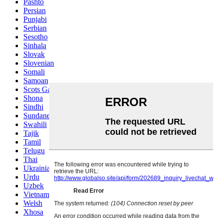
Pashto
Persian
Punjabi
Serbian
Sesotho
Sinhala
Slovak
Slovenian
Somali
Samoan
Scots Gaelic
Shona
Sindhi
Sundanese
Swahili
Tajik
Tamil
Telugu
Thai
Ukrainian
Urdu
Uzbek
Vietnamese
Welsh
Xhosa