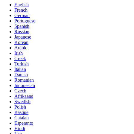
English
French
German
Portuguese
Spanish
Russian
Japanese
Korean
Arabic
Irish
Greek
Turkish
Italian
Danish
Romanian
Indonesian
Czech
Afrikaans
Swedish
Polish
Basque
Catalan
Esperanto
Hindi
Lao