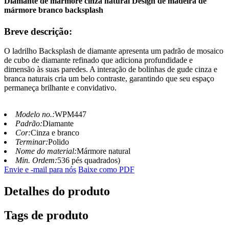
Diamante de mármore cinza natural Design de madeira de
mármore branco backsplash
Breve descrição:
O ladrilho Backsplash de diamante apresenta um padrão de mosaico
de cubo de diamante refinado que adiciona profundidade e
dimensão às suas paredes. A interação de bolinhas de gude cinza e
branca naturais cria um belo contraste, garantindo que seu espaço
permaneça brilhante e convidativo.
Modelo no.:
WPM447
Padrão:
Diamante
Cor:
Cinza e branco
Terminar:
Polido
Nome do material:
Mármore natural
Min. Ordem:
536 pés quadrados)
Envie e -mail para nós
Baixe como PDF
Detalhes do produto
Tags de produto