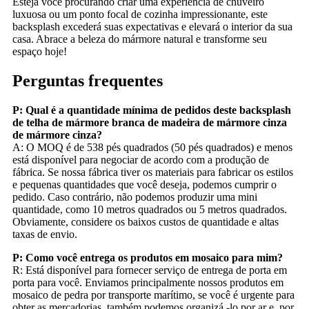
Esteja você procurando criar uma experiência de chuveiro
luxuosa ou um ponto focal de cozinha impressionante, este
backsplash excederá suas expectativas e elevará o interior da sua
casa. Abrace a beleza do mármore natural e transforme seu
espaço hoje!
Perguntas frequentes
P: Qual é a quantidade mínima de pedidos deste backsplash
de telha de mármore branca de madeira de mármore cinza
de mármore cinza?
A: O MOQ é de 538 pés quadrados (50 pés quadrados) e menos
está disponível para negociar de acordo com a produção de
fábrica. Se nossa fábrica tiver os materiais para fabricar os estilos
e pequenas quantidades que você deseja, podemos cumprir o
pedido. Caso contrário, não podemos produzir uma mini
quantidade, como 10 metros quadrados ou 5 metros quadrados.
Obviamente, considere os baixos custos de quantidade e altas
taxas de envio.
P: Como você entrega os produtos em mosaico para mim?
R: Está disponível para fornecer serviço de entrega de porta em
porta para você. Enviamos principalmente nossos produtos em
mosaico de pedra por transporte marítimo, se você é urgente para
obter as mercadorias, também podemos organizá -lo por ar e, por