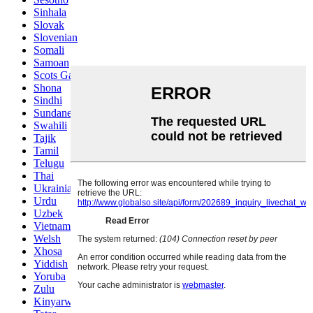
Sinhala
Slovak
Slovenian
Somali
Samoan
Scots Gaelic
Shona
Sindhi
Sundanese
Swahili
Tajik
Tamil
Telugu
Thai
Ukrainian
Urdu
Uzbek
Vietnamese
Welsh
Xhosa
Yiddish
Yoruba
Zulu
Kinyarwanda